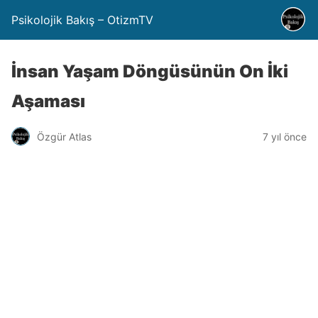
Psikolojik Bakış – OtizmTV
İnsan Yaşam Döngüsünün On İki
Aşaması
Özgür Atlas
7 yıl önce