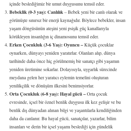
içinde beslediğimiz bir umut duygusunu temsil eder.
Bebeklik (0-3 yaş): Canlılık
– Bebek yeni bir canlı olarak ve
görünüşte sınırsız bir enerji kaynağıdır. Böylece bebekler, insan
yaşam döngüsünün ateşini yeni psişik güç kanallarıyla
körükleyen insanlığın iç dinamosunu temsil eder.
Erken Çocukluk (3-6 Yaş): Oyuncu –
Küçük çocuklar
oynarken, dünyayı yeniden yaratırlar. Olanları alıp, dünya
tarihinde daha önce hiç görülmemiş bir sanatçı gibi yaşamın
yeniden üretimine sokarlar. Dolayısıyla, uygarlık sürecinde
meydana gelen her yaratıcı eylemin temelini oluşturan
yenilikçilik ve dönüşüm ilkesini benimsiyorlar.
Orta Çocukluk (6-8 yaş): Hayal gücü –
Orta çocuk
evresinde, içsel bir öznel benlik duygusu ilk kez gelişir ve bu
benlik dış dünyadan alınan bilgi ve yaşantılarla kendiliğinden
daha da canlanır. Bu hayal gücü, sanatçılar, yazarlar, bilim
insanları ve derin bir içsel yaşamı beslediği için gündelik