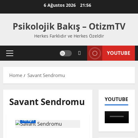
Skip
6 Ağustos 2026
21:56
to
content
Psikolojik Bakış – OtizmTV
Herkes Farklıdır ve Herkes Özeldir
YOUTUBE
Primary
Menu
Home
Savant Sendromu
Savant Sendromu
YOUTUBE
Terapi
Kazayla Gelebilen Zeka: