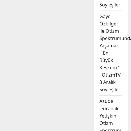
Söyleşiler
Gaye
Özbilger
ile Otizm
Spektrumund
Yaşamak
'' En
Büyük
Keşkem ''
: OtizmTV
3 Aralık
Söyleşileri
Asude
Duran ile
Yetişkin
Otizm
Spektrum