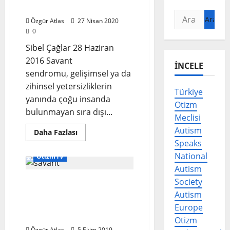
Savant Sendromu
Arama:
Özgür Atlas
27 Nisan 2020
0
Sibel Çağlar 28 Haziran
2016 Savant
İNCELE
sendromu, gelişimsel ya da
zihinsel yetersizliklerin
Türkiye
yanında çoğu insanda
Otizm
bulunmayan sıra dışı...
Meclisi
Autism
Read
Daha Fazlası
more
Speaks
about
Kazayla
National
OtizmTV
Gelebilen
Zeka:
Autism
Savant
Society
Savant Sendromu nedir?
Sendromu
Savant Sendromu ve
Autism
otizm arasında bir ilişki
Europe
var mı?
Otizm
Özgür Atlas
5 Ekim 2019