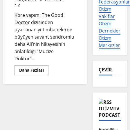
Federasyonlar
0
Otizm
Kore yapımı The Good
Vakıflar
Doctor dizisinden
Otizm
uyarlanan yetimhanelerde
Dernekler
büyüyen savant sendromlu
Otizm
deha Ali’nin hikayesinin
Merkezler
anlatıldığı “Mucize
Doktor”...
ÇEVİR
Read
Daha Fazlası
more
about
Savant
Sendromu
nedir?
Savant
Sendromu
ve
otizm
OTIZMTV
arasında
PODCAST
bir
ilişki
var
mı?
Engellilik