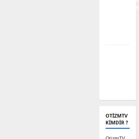
Karnavallaşm
Engelli
Alanına
Dair Bir
Analiz
Biz Engeli
Aşamadık
Ama
Muhabbet
Çok
Güzeldi
OTIZMTV
KIMDIR ?
OtizmTV