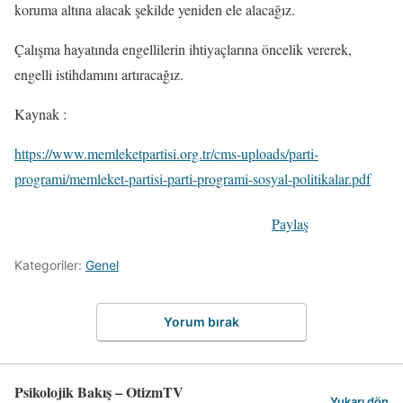
koruma altına alacak şekilde yeniden ele alacağız.
Çalışma hayatında engellilerin ihtiyaçlarına öncelik vererek,
engelli istihdamını artıracağız.
Kaynak :
https://www.memleketpartisi.org.tr/cms-uploads/parti-
programi/memleket-partisi-parti-programi-sosyal-politikalar.pdf
Paylaş
Kategoriler:
Genel
Yorum bırak
Psikolojik Bakış – OtizmTV
Yukarı dön