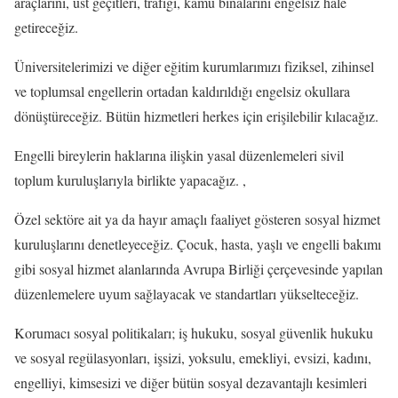
araçlarını, üst geçitleri, trafiği, kamu binalarını engelsiz hale
getireceğiz.
Üniversitelerimizi ve diğer eğitim kurumlarımızı fiziksel, zihinsel
ve toplumsal engellerin ortadan kaldırıldığı engelsiz okullara
dönüştüreceğiz. Bütün hizmetleri herkes için erişilebilir kılacağız.
Engelli bireylerin haklarına ilişkin yasal düzenlemeleri sivil
toplum kuruluşlarıyla birlikte yapacağız. ,
Özel sektöre ait ya da hayır amaçlı faaliyet gösteren sosyal hizmet
kuruluşlarını denetleyeceğiz. Çocuk, hasta, yaşlı ve engelli bakımı
gibi sosyal hizmet alanlarında Avrupa Birliği çerçevesinde yapılan
düzenlemelere uyum sağlayacak ve standartları yükselteceğiz.
Korumacı sosyal politikaları; iş hukuku, sosyal güvenlik hukuku
ve sosyal regülasyonları, işsizi, yoksulu, emekliyi, evsizi, kadını,
engelliyi, kimsesizi ve diğer bütün sosyal dezavantajlı kesimleri