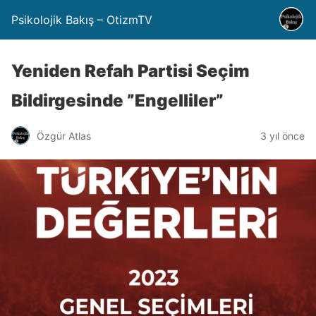
Psikolojik Bakış – OtizmTV
Yeniden Refah Partisi Seçim
Bildirgesinde ”Engelliler”
Özgür Atlas
3 yıl önce