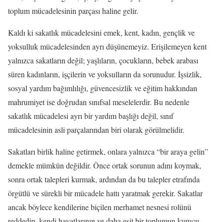
toplum mücadelesinin parçası haline gelir.
Kaldı ki sakatlık mücadelesini emek, kent, kadın, gençlik ve
yoksulluk mücadelesinden ayrı düşünemeyiz. Erişilemeyen kent
yalnızca sakatların değil; yaşlıların, çocukların, bebek arabası
süren kadınların, işçilerin ve yoksulların da sorunudur. İşsizlik,
sosyal yardım bağımlılığı, güvencesizlik ve eğitim hakkından
mahrumiyet ise doğrudan sınıfsal meselelerdir. Bu nedenle
sakatlık mücadelesi ayrı bir yardım başlığı değil, sınıf
mücadelesinin asli parçalarından biri olarak görülmelidir.
Sakatları birlik haline getirmek, onlara yalnızca “bir araya gelin”
demekle mümkün değildir. Önce ortak sorunun adını koymak,
sonra ortak talepleri kurmak, ardından da bu talepler etrafında
örgütlü ve sürekli bir mücadele hattı yaratmak gerekir. Sakatlar
ancak böylece kendilerine biçilen merhamet nesnesi rolünü
reddedip, kendi hayatlarının ve daha eşit bir toplumun kurucu