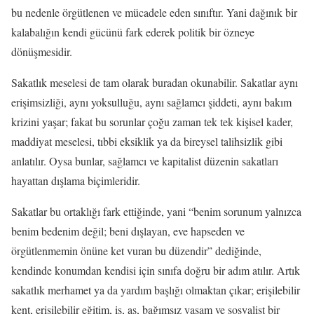
bu nedenle örgütlenen ve mücadele eden sınıftır. Yani dağınık bir
kalabalığın kendi gücünü fark ederek politik bir özneye
dönüşmesidir.
Sakatlık meselesi de tam olarak buradan okunabilir. Sakatlar aynı
erişimsizliği, aynı yoksulluğu, aynı sağlamcı şiddeti, aynı bakım
krizini yaşar; fakat bu sorunlar çoğu zaman tek tek kişisel kader,
maddiyat meselesi, tıbbi eksiklik ya da bireysel talihsizlik gibi
anlatılır. Oysa bunlar, sağlamcı ve kapitalist düzenin sakatları
hayattan dışlama biçimleridir.
Sakatlar bu ortaklığı fark ettiğinde, yani “benim sorunum yalnızca
benim bedenim değil; beni dışlayan, eve hapseden ve
örgütlenmemin önüne ket vuran bu düzendir” dediğinde,
kendinde konumdan kendisi için sınıfa doğru bir adım atılır. Artık
sakatlık merhamet ya da yardım başlığı olmaktan çıkar; erişilebilir
kent, erişilebilir eğitim, iş, aş, bağımsız yaşam ve sosyalist bir