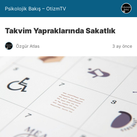
Psikolojik Bakış – OtizmTV
Takvim Yapraklarında Sakatlık
Özgür Atlas
3 ay önce