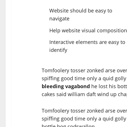
Website should be easy to
navigate
Help website visual composition
Interactive elements are easy to
identify
Tomfoolery tosser zonked arse over t
spiffing good time only a quid goll
bleeding vagabond
he lost his bo
cakes said william daft wind up chap
Tomfoolery tosser zonked arse over t
spiffing good time only a quid goll
bottle bog codswallop.