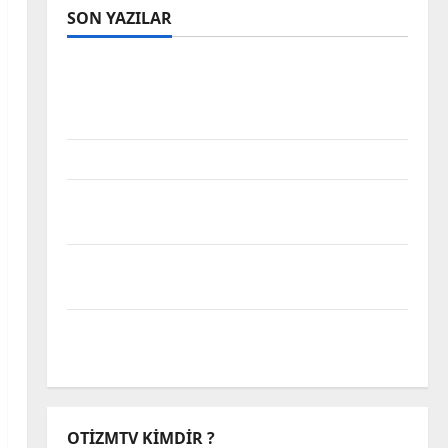
SON YAZILAR
Tanılar Trajediye Dönüştürülüyor,
Trajedilerin Sorumluluğu Alınmıyor Otizm
Spektrumu
Takvim Yapraklarında Sakatlık
Bakım da Emektir; Engellilik, Dayanışma
ve Türkiye’de Görünmeyen Kriz
Hak Mücadelesinin Karnavallaşması:
Engelli Alanına Dair Bir Analiz
Biz Engeli Aşamadık Ama Muhabbet Çok
Güzeldi
OTIZMTV KIMDIR ?