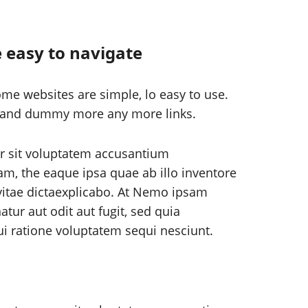
 easy to navigate
me websites are simple, lo easy to use.
 and dummy more any more links.
or sit voluptatem accusantium
m, the eaque ipsa quae ab illo inventore
e vitae dictaexplicabo. At Nemo ipsam
tur aut odit aut fugit, sed quia
 ratione voluptatem sequi nesciunt.