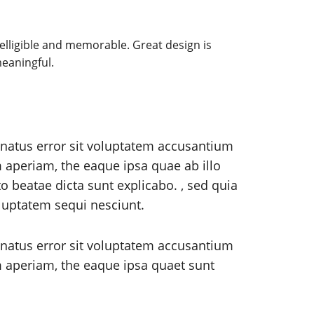
lligible and memorable. Great design is
eaningful.
 natus error sit voluptatem accusantium
aperiam, the eaque ipsa quae ab illo
to beatae dicta sunt explicabo. , sed quia
luptatem sequi nesciunt.
 natus error sit voluptatem accusantium
aperiam, the eaque ipsa quaet sunt