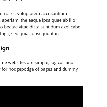
 error sit voluptatem accusantium
aperiam, the eaque ipsa quae ab illo
cto beatae vitae dicta sunt dum explicabo.
 fugit, sed quia consequuntur.
sign
me websites are simple, logical, and
ny for hodgepodge of pages and dummy