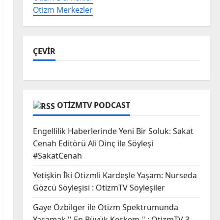
Otizm Merkezler
ÇEVİR
OTIZMTV PODCAST
Engellilik Haberlerinde Yeni Bir Soluk: Sakat
Cenah Editörü Ali Dinç ile Söyleşi
#SakatCenah
Yetişkin İki Otizmli Kardeşle Yaşam: Nurseda
Gözcü Söyleşisi : OtizmTV Söyleşiler
Gaye Özbilger ile Otizm Spektrumunda
Yaşamak '' En Büyük Keşkem '' : OtizmTV 3