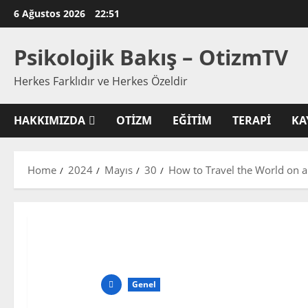
Skip
6 Ağustos 2026
22:51
to
content
Psikolojik Bakış – OtizmTV
Herkes Farklıdır ve Herkes Özeldir
HAKKIMIZDA
OTIZM
EĞITIM
TERAPI
KA
Home
2024
Mayıs
30
How to Travel the World on a
Genel