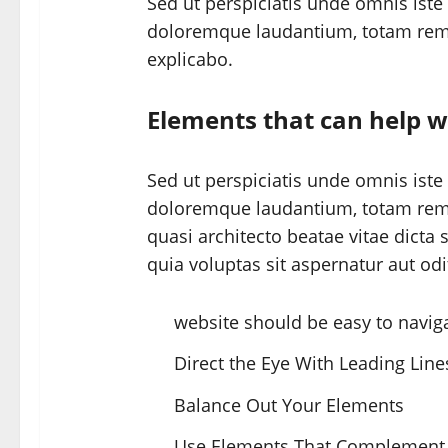
Sed ut perspiciatis unde omnis iste
doloremque laudantium, totam rem a
explicabo.
Elements that can help w
Sed ut perspiciatis unde omnis iste
doloremque laudantium, totam rem r
quasi architecto beatae vitae dict
quia voluptas sit aspernatur aut odi
website should be easy to navig
Direct the Eye With Leading Line
Balance Out Your Elements
Use Elements That Complement