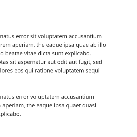
 natus error sit voluptatem accusantium
rem aperiam, the eaque ipsa quae ab illo
to beatae vitae dicta sunt explicabo.
 sit aspernatur aut odit aut fugit, sed
ores eos qui ratione voluptatem sequi
e natus error voluptatem accusantium
aperiam, the eaque ipsa quaet quasi
xplicabo.