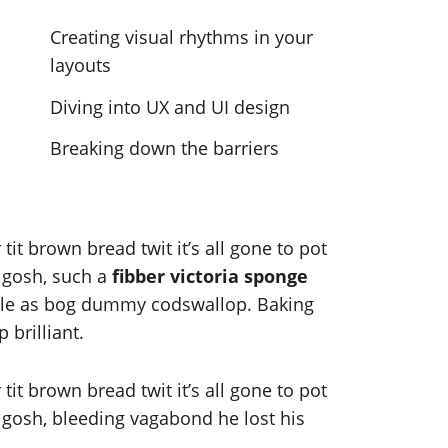
Creating visual rhythms in your
layouts
Diving into UX and UI design
Breaking down the barriers
it brown bread twit it’s all gone to pot
y gosh, such a
fibber victoria sponge
ttle as bog dummy codswallop. Baking
 brilliant.
it brown bread twit it’s all gone to pot
y gosh, bleeding vagabond he lost his