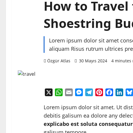
How to Travel
Shoestring Bu
Lorem ipsum dolor sit amet conse
aliquam Risus rutrum ultrices pr
Özgür Atlas
30 Mayıs 2024
4 minutes 
X
WhatsApp
Email
Messenger
Telegram
Pinterest
Faceboo
Link
Lorem ipsum dolor sit amet. Ut dis
debitis galisum ea dolore any dele
explicabo est soluta consequatur
galisum tempore.