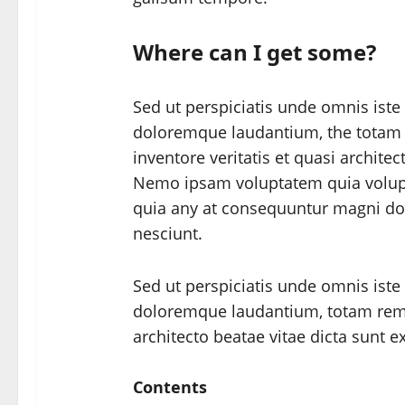
Where can I get some?
Sed ut perspiciatis unde omnis iste
doloremque laudantium, the totam 
inventore veritatis et quasi architec
Nemo ipsam voluptatem quia voluptas
quia any at consequuntur magni dol
nesciunt.
Sed ut perspiciatis unde omnis ist
doloremque laudantium, totam rem 
architecto beatae vitae dicta sunt e
Contents