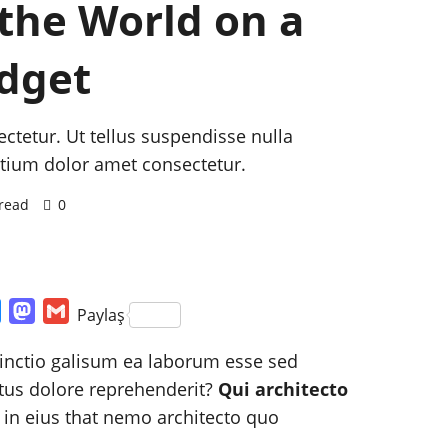
 the World on a
dget
ctetur. Ut tellus suspendisse nulla
etium dolor amet consectetur.
read
0
k
edIn
Bluesky
Mastodon
Gmail
Paylaş
tinctio galisum ea laborum esse sed
ctus dolore reprehenderit?
Qui architecto
in eius that nemo architecto quo