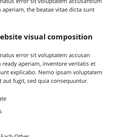
 natus error sit voluptatem accusantium
periam, the beatae vitae dicta sunt
ebsite visual composition
 natus error sit voluptatem accusan
eady aperiam, inventore veritatis et
a sunt explicabo. Nemo ipsam voluptatem
t aut fugit, sed quia consequuntur.
ate
s
 Each Other