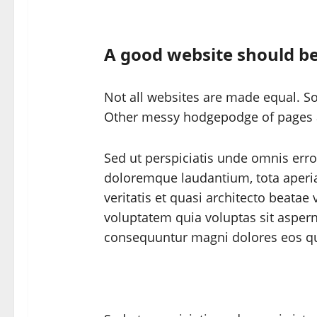
A good website should be
Not all websites are made equal. So
Other messy hodgepodge of pages
Sed ut perspiciatis unde omnis err
doloremque laudantium, tota aperia
veritatis et quasi architecto beata
voluptatem quia voluptas sit asperna
consequuntur magni dolores eos qui