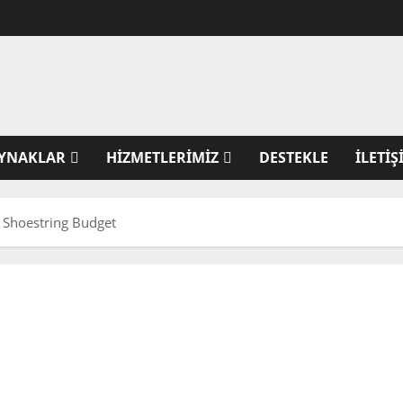
YNAKLAR
HIZMETLERIMIZ
DESTEKLE
İLETIŞ
 Shoestring Budget