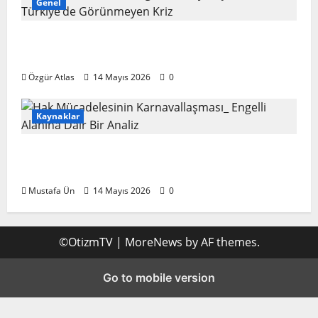
Genel
Bakım da Emektir; Engellilik, Dayanışma ve
Türkiye’de Görünmeyen Kriz
Özgür Atlas
14 Mayıs 2026
0
Kaynaklar
Hak Mücadelesinin Karnavallaşması:
Engelli Alanına Dair Bir Analiz
Mustafa Ün
14 Mayıs 2026
0
©OtizmTV
|
MoreNews
by AF themes.
Go to mobile version