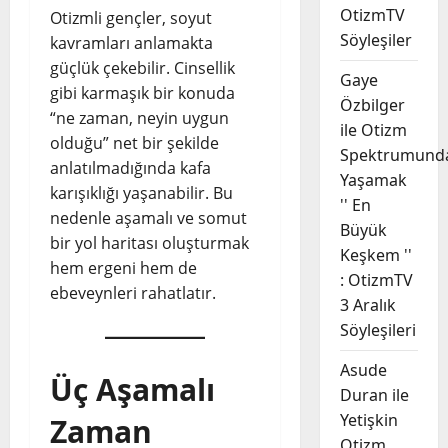
OtizmTV
Otizmli gençler, soyut
Söyleşiler
kavramları anlamakta
güçlük çekebilir. Cinsellik
Gaye
gibi karmaşık bir konuda
Özbilger
“ne zaman, neyin uygun
ile Otizm
olduğu” net bir şekilde
Spektrumund
anlatılmadığında kafa
Yaşamak
karışıklığı yaşanabilir. Bu
'' En
nedenle aşamalı ve somut
Büyük
bir yol haritası oluşturmak
Keşkem ''
hem ergeni hem de
: OtizmTV
ebeveynleri rahatlatır.
3 Aralık
Söyleşileri
Asude
Üç Aşamalı
Duran ile
Yetişkin
Zaman
Otizm