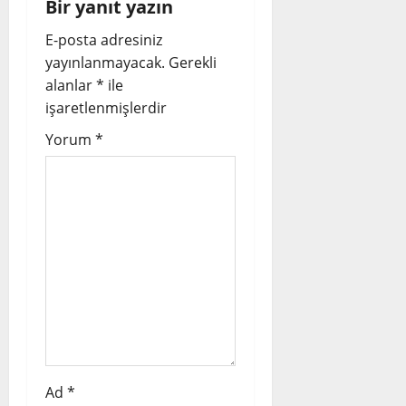
Bir yanıt yazın
i
E-posta adresiniz
yayınlanmayacak.
Gerekli
g
alanlar
*
ile
a
işaretlenmişlerdir
t
Yorum
*
i
o
n
Ad
*