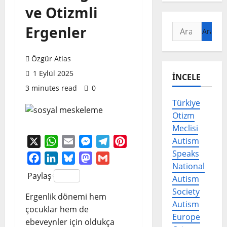
ve Otizmli
Arama:
Ergenler
Özgür Atlas
1 Eylül 2025
İNCELE
3 minutes read
0
Türkiye
Otizm
Meclisi
Autism
X
WhatsApp
Email
Messenger
Telegram
Pinterest
Speaks
Facebook
LinkedIn
Bluesky
Mastodon
Gmail
National
Paylaş
Autism
Society
Ergenlik dönemi hem
Autism
çocuklar hem de
Europe
ebeveynler için oldukça