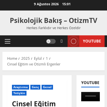
Skip
9 Ağustos 2026
15:01
to
content
Psikolojik Bakış – OtizmTV
Herkes Farklıdır ve Herkes Özeldir
YOUTUBE
Primary
Menu
Home
2025
Eylül
1
Cinsel Eğitim ve Otizmli Ergenler
YOUTUBE
Araştırma
Genç
Genel
Yetişkin
Cinsel Eğitim