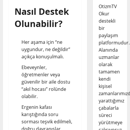
OtizmTV
Nasıl Destek
Okur
Olunabilir?
destekli
bir
paylaşım
Her aşama için “ne
platformudur.
uygundur, ne değildir”
Alanında
açıkça konuşulmalı.
uzmanlar
olarak
Ebeveynler,
tamamen
öğretmenler veya
kendi
güvenilir bir aile dostu
kişisel
“akıl hocası” rolünde
zamanlarımız
olabilir.
yarattığımız
Ergenin kafası
çabalarla
karıştığında soru
süreci
sorması teşvik edilmeli,
yürütmeye
doğru davranışlar
çalışıyoruz.