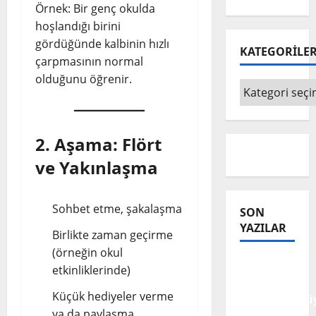
Örnek: Bir genç okulda
hoşlandığı birini
gördüğünde kalbinin hızlı
KATEGORİLE
çarpmasının normal
olduğunu öğrenir.
KATEGORİLE
2. Aşama: Flört
ve Yakınlaşma
Sohbet etme, şakalaşma
SON
YAZILAR
Birlikte zaman geçirme
(örneğin okul
Tanılar
etkinliklerinde)
Trajediye
Küçük hediyeler verme
Dönüştürülüy
ya da paylaşma