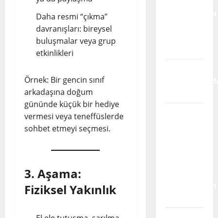
Trajedilerin
Sorumluluğu
Daha resmi “çıkma”
Alınmıyor
davranışları: bireysel
Otizm
buluşmalar veya grup
Spektrumu
etkinlikleri
Takvim
Örnek: Bir gencin sınıf
Yapraklarınd
arkadaşına doğum
Sakatlık
gününde küçük bir hediye
Bakım da
vermesi veya teneffüslerde
Emektir;
sohbet etmeyi seçmesi.
Engellilik,
Dayanışma
ve
3. Aşama:
Türkiye’de
Görünmeyen
Fiziksel Yakınlık
Kriz
Hak
El ele tutuşma, sarılma