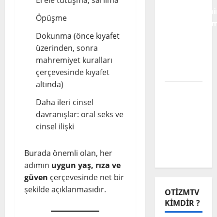
Mücadelesini
Öpüşme
Karnavallaşm
Engelli
Dokunma (önce kıyafet
Alanına
üzerinden, sonra
Dair Bir
mahremiyet kuralları
Analiz
çerçevesinde kıyafet
altında)
Biz Engeli
Daha ileri cinsel
Aşamadık
davranışlar: oral seks ve
Ama
cinsel ilişki
Muhabbet
Çok
Güzeldi
Burada önemli olan, her
adımın
uygun yaş, rıza ve
güven
çerçevesinde net bir
şekilde açıklanmasıdır.
OTIZMTV
KIMDIR ?