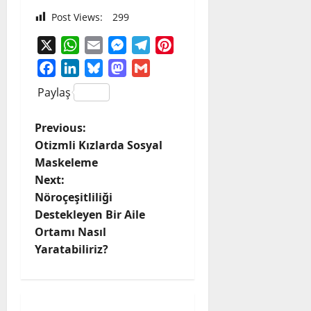
Post Views:
299
X
WhatsApp
Email
Messenger
Telegram
Pinterest
Facebook
LinkedIn
Bluesky
Mastodon
Gmail
Paylaş
P
Previous:
Otizmli Kızlarda Sosyal
o
Maskeleme
Next:
s
Nöroçeşitliliği
t
Destekleyen Bir Aile
Ortamı Nasıl
n
Yaratabiliriz?
a
v