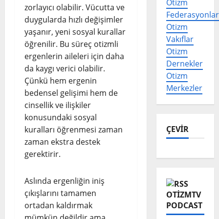
Otizm
zorlayıcı olabilir. Vücutta ve
Federasyonlar
duygularda hızlı değişimler
Otizm
yaşanır, yeni sosyal kurallar
Vakıflar
öğrenilir. Bu süreç otizmli
Otizm
ergenlerin aileleri için daha
Dernekler
da kaygı verici olabilir.
Otizm
Çünkü hem ergenin
Merkezler
bedensel gelişimi hem de
cinsellik ve ilişkiler
konusundaki sosyal
ÇEVİR
kuralları öğrenmesi zaman
zaman ekstra destek
gerektirir.
Aslında ergenliğin iniş
çıkışlarını tamamen
OTIZMTV
ortadan kaldırmak
PODCAST
mümkün değildir ama