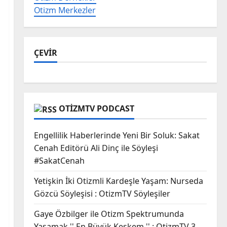
Otizm Merkezler
ÇEVİR
OTIZMTV PODCAST
Engellilik Haberlerinde Yeni Bir Soluk: Sakat
Cenah Editörü Ali Dinç ile Söyleşi
#SakatCenah
Yetişkin İki Otizmli Kardeşle Yaşam: Nurseda
Gözcü Söyleşisi : OtizmTV Söyleşiler
Gaye Özbilger ile Otizm Spektrumunda
Yaşamak '' En Büyük Keşkem '' : OtizmTV 3