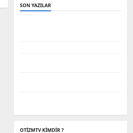
SON YAZILAR
Tanılar Trajediye Dönüştürülüyor,
Trajedilerin Sorumluluğu Alınmıyor Otizm
Spektrumu
Takvim Yapraklarında Sakatlık
Bakım da Emektir; Engellilik, Dayanışma
ve Türkiye’de Görünmeyen Kriz
Hak Mücadelesinin Karnavallaşması:
Engelli Alanına Dair Bir Analiz
Biz Engeli Aşamadık Ama Muhabbet Çok
Güzeldi
OTIZMTV KIMDIR ?