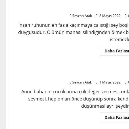
İçgüdüler Dürtüler Duygulanım ve Nesne İlişkile
Sevcan Atak
8 Mayıs 2022
İnsan ruhunun en fazla kaçınmaya çalıştığı şey boş
duygusudur. Ölümün manası silindiğinden ölmek bi
istemezl
Daha Fazlası
İnsanın Güçlü Bir Varlık Olma
Sevcan Atak
1 Mayıs 2022
Anne babanın çocuklarına çok değer vermesi, onl
sevmesi, hep onları önce düşünüp sonra kendi
düşünmesi ayrı şeydir;
Daha Fazlası