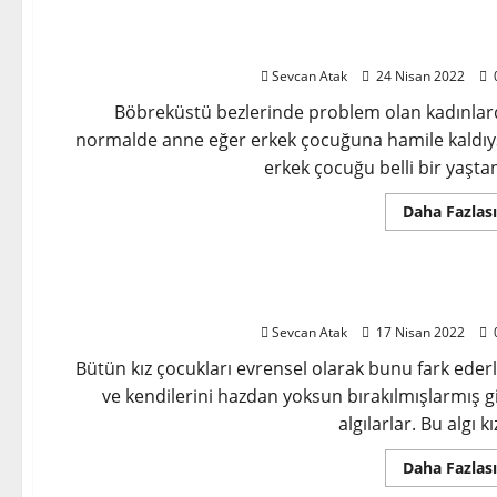
Annenin Hormonal Etkileri ve Doğru Ebeveynl
Sevcan Atak
24 Nisan 2022
Böbreküstü bezlerinde problem olan kadınlar
normalde anne eğer erkek çocuğuna hamile kaldıy
erkek çocuğu belli bir yaştan
Daha Fazlası
Ödipal Dönem ve Has
Sevcan Atak
17 Nisan 2022
Bütün kız çocukları evrensel olarak bunu fark eder
ve kendilerini hazdan yoksun bırakılmışlarmış g
algılarlar. Bu algı kız
Daha Fazlası