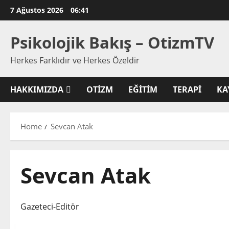
Skip
7 Ağustos 2026
06:41
to
content
Psikolojik Bakış – OtizmTV
Herkes Farklıdır ve Herkes Özeldir
HAKKIMIZDA
OTIZM
EĞITIM
TERAPI
KA
Home
Sevcan Atak
Sevcan Atak
Gazeteci-Editör