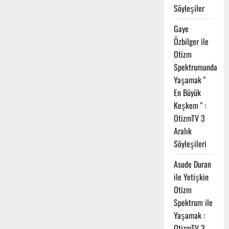
Söyleşiler
Gaye
Özbilger ile
Otizm
Spektrumunda
Yaşamak ''
En Büyük
Keşkem '' :
OtizmTV 3
Aralık
Söyleşileri
Asude Duran
ile Yetişkin
Otizm
Spektrum ile
Yaşamak :
OtizmTV 3