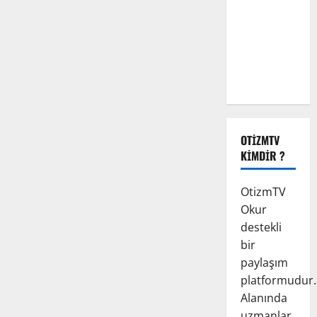
Biz Engeli
Aşamadık
Ama
Muhabbet
Çok Güzeldi
OTIZMTV
KIMDIR ?
OtizmTV
Okur
destekli
bir
paylaşım
platformudur.
Alanında
uzmanlar