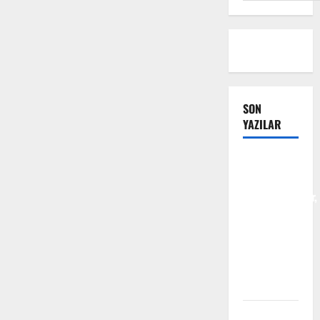
SON
YAZILAR
Tanılar
Trajediye
Dönüştürülüyor,
Trajedilerin
Sorumluluğu
Alınmıyor
Otizm
Spektrumu
Takvim