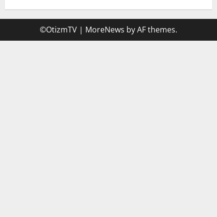
©OtizmTV
|
MoreNews
by AF themes.