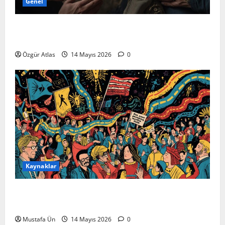
Genel
Bakım da Emektir; Engellilik, Dayanışma ve
Türkiye’de Görünmeyen Kriz
Özgür Atlas
14 Mayıs 2026
0
Kaynaklar
Hak Mücadelesinin Karnavallaşması: Engelli Alanına
Dair Bir Analiz
Mustafa Ün
14 Mayıs 2026
0