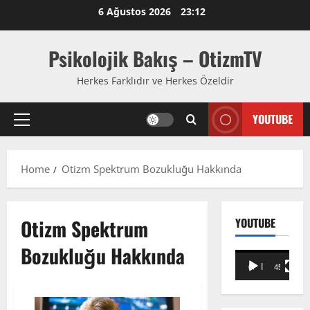
Skip
6 Ağustos 2026
23:12
to
content
Psikolojik Bakış – OtizmTV
Herkes Farklıdır ve Herkes Özeldir
YOUTUBE
Primary
Menu
Home
Otizm Spektrum Bozukluğu Hakkında
Otizm Spektrum
YOUTUBE
Bozukluğu Hakkında
Video
00:00
45:59
oynatıcı