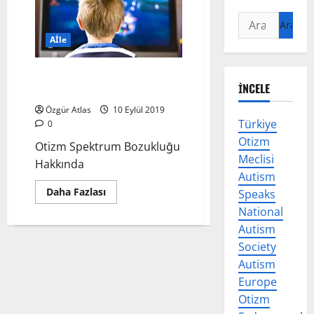
Arama:
Aİle
Otizm Spektrum Bozukluğu
İNCELE
Hakkında
Özgür Atlas
10 Eylül 2019
Türkiye
0
Otizm
Otizm Spektrum Bozukluğu
Meclisi
Hakkında
Autism
Read
Daha Fazlası
Speaks
more
National
about
Otizm
Autism
Spektrum
Bozukluğu
Society
Hakkında
Autism
Europe
Otizm