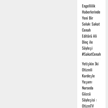
Engellilik
Haberlerinde
Yeni Bir
Soluk: Sakat
Cenah
Editörü Ali
Dinç ile
Söyleşi
#SakatCenah
Yetişkin İki
Otizmli
Kardeşle
Yaşam:
Nurseda
Gözcü
Söyleşisi :
OtizmTV