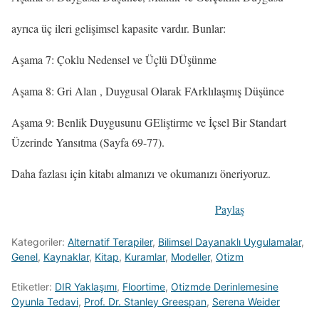
ayrıca üç ileri gelişimsel kapasite vardır. Bunlar:
Aşama 7: Çoklu Nedensel ve Üçlü DÜşünme
Aşama 8: Gri Alan , Duygusal Olarak FArklılaşmış Düşünce
Aşama 9: Benlik Duygusunu GEliştirme ve İçsel Bir Standart
Üzerinde Yansıtma (Sayfa 69-77).
Daha fazlası için kitabı almanızı ve okumanızı öneriyoruz.
Paylaş
Kategoriler:
Alternatif Terapiler
,
Bilimsel Dayanaklı Uygulamalar
,
Genel
,
Kaynaklar
,
Kitap
,
Kuramlar
,
Modeller
,
Otizm
Etiketler:
DIR Yaklaşımı
,
Floortime
,
Otizmde Derinlemesine
Oyunla Tedavi
,
Prof. Dr. Stanley Greespan
,
Serena Weider