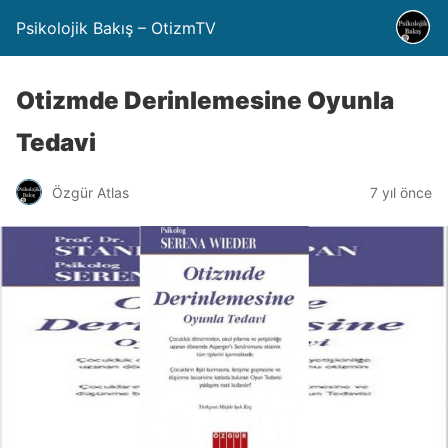
Psikolojik Bakış – OtizmTV
Otizmde Derinlemesine Oyunla
Tedavi
Özgür Atlas
7 yıl önce