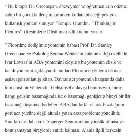
‘’Bu kitapta Dr. Greenspan, ebeveynler ve öğretmenlerin otizme
sahip bir çocukla iletişim kurarken kullanabileceği pek çok
kullanışlı yöntem sunuyor.’’Temple Grandin, ‘’Thinking in
Pictures’’ (Resimlerle Düşünme) adlı kitabın yazarı.
” Floortime dediğimiz yöntemin babası Prof. Dr. Stanley
Greenspan ve Psikolog Serena Weider’in kaleme aldığı özellikle
Ivar Lovaas’ın ABA yöntemini eleştirip bu yöntemin eksik ve
hatalı yönlerini açıklayarak bunları Floortime yöntemi ile nasıl
aşılacağını anlattığı kitap. Davranışcı yöntemin karşısında daha
hümanist bir yöntemdir. Gelişimsel anlayışı benimseyip, birey
hangi gelişim basamağında ise o basamağı genişletip bireyi bir üst
basamağa taşımayı hedefler. ABA’dan farklı olarak buzdağının
görünen yüzüne değil altında yatan esas probleme yöneliktir.
Sınırları ise daha çok Asperger Sendromuna yönelik olması ve
konuşamayan bireylerde sınırlı kalması. Alanla ilgili herkesin