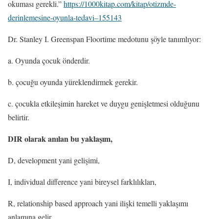
okuması gerekli.”
https://1000kitap.com/kitap/otizmde-
derinlemesine-oyunla-tedavi–155143
Dr. Stanley I. Greenspan Floortime medotunu şöyle tanımlıyor:
a. Oyunda çocuk önderdir.
b. çocuğu oyunda yüreklendirmek gerekir.
c. çocukla etkileşimin hareket ve duygu genişletmesi olduğunu
belirtir.
DIR olarak anılan bu yaklaşım,
D, development yani gelişimi,
I, individual difference yani bireysel farklılıkları,
R, relationship based approach yani ilişki temelli yaklaşımı
anlamına gelir.