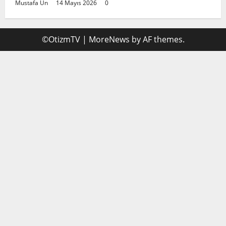
Mustafa Ün
14 Mayıs 2026
0
©OtizmTV
|
MoreNews
by AF themes.