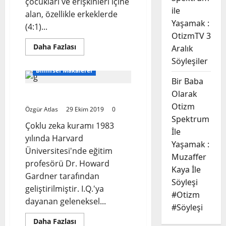
çocukları ve erişkinleri içine
ile
alan, özellikle erkeklerde
Yaşamak :
(4:1)...
OtizmTV 3
Read
Daha Fazlası
Aralık
more
Söyleşiler
about
Otizmin
Bilimsel Makaleler
Genetik
Bir Baba
Temelleri
The
Olarak
Çoklu Zeka Kavramı
Genetic
Basis
Otizm
Özgür Atlas
29 Ekim 2019
of
0
Autism
Spektrum
Çoklu zeka kuramı 1983
İle
yılında Harvard
Yaşamak :
Üniversitesi'nde eğitim
Muzaffer
profesörü Dr. Howard
Kaya İle
Gardner tarafından
Söyleşi
geliştirilmiştir. I.Q.'ya
#Otizm
dayanan geleneksel...
#Söyleşi
Read
Daha Fazlası