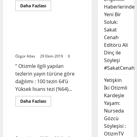
Read
Daha Fazlası
Haberlerinde
more
Tez
Yeni Bir
about
Otizm
Soluk:
Spektrum
Bozukluğu
Otizm alanıyla ilgili YÖK
Sakat
Tedavisinde
Ulusal Tez Merkezinde
Beslenme
Cenah
Yaklaşımları
İndekslenen Tezler (2017’e
Editörü Ali
Kadar)
Dinç ile
Özgür Atlas
29 Ekim 2019
0
Söyleşi
” Otizmle ilgili yapılan
#SakatCenah
tezlerin yayın türüne göre
Yetişkin
dağılımı : 100 tezin 64’ü
İki Otizmli
Yüksek lisans tezi (%64)...
Kardeşle
Read
Daha Fazlası
Yaşam:
more
Röportajlar
about
Nurseda
Otizm
Gözcü
alanıyla
ilgili
Prof. Dr. Barış Korkmaz:
Söyleşisi :
YÖK
‘‘AH ŞU OTİZM’’
Ulusal
OtizmTV
Tez