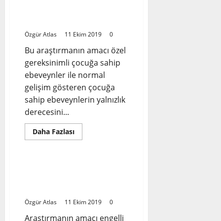
Düzeyleri ve Evlilik
Doyumu ile İlişkilerinin
İncelenmesi
Özgür Atlas
11 Ekim 2019
0
Bu araştırmanın amacı özel
gereksinimli çocuğa sahip
ebeveynler ile normal
gelişim gösteren çocuğa
sahip ebeveynlerin yalnızlık
derecesini...
Read
Daha Fazlası
more
Tez
about
Özel
Gereksinimli
Çocuğa
Engelli Bireylere Sahip
Sahip
Ebeveynlerin Depresyon
Ebeveynler
ile
Düzeylerinin İncelenmesi
Normal
Gelişim
Özgür Atlas
11 Ekim 2019
0
Gösteren
Çocuğa
Araştırmanın amacı engelli
Sahip