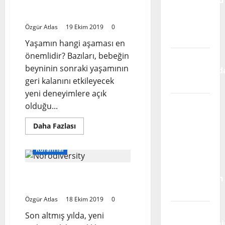
Döngüsünün On İki
Alınmıyor
Aşaması
Otizm
Özgür Atlas
19 Ekim 2019
0
Spektrumu
Yaşamın hangi aşaması en
önemlidir? Bazıları, bebeğin
Takvim
beyninin sonraki yaşamının
Yapraklarınd
geri kalanını etkileyecek
Sakatlık
yeni deneyimlere açık
Bakım da
olduğu...
Emektir;
Read
Daha Fazlası
Engellilik,
more
about
Dayanışma
İnsan
Kuramlar
ve
Yaşam
Döngüsünün
Türkiye’de
On
Nöroçeşitlilik : Zamanı
İki
Görünmeyen
Aşaması
Gelen Bir Kavram*
Kriz
Özgür Atlas
18 Ekim 2019
0
Hak
Son altmış yılda, yeni
Mücadelesini