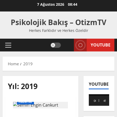
Skip
7 Ağustos 2026
08:44
to
content
Psikolojik Bakış – OtizmTV
Herkes Farklıdır ve Herkes Özeldir
YOUTUBE
Primary
Menu
Home
2019
Yıl:
2019
YOUTUBE
Video
00:00
45:59
Haberler
oynatıcı
Türkiye’de ”Engelli Birey”