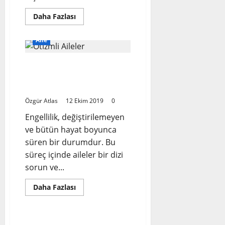
Read
Daha Fazlası
more
about
Bebeklerin
Aİle
gizemli
dünyası
Otizm Spektrum
Bozukluğu Olan Ailelerin
Karşılaştıkları Sorunlar:
Özgür Atlas
12 Ekim 2019
0
Engellilik, değiştirilemeyen
ve bütün hayat boyunca
süren bir durumdur. Bu
süreç içinde aileler bir dizi
sorun ve...
Read
Daha Fazlası
more
Bilimsel Makaleler
about
Otizm
Spektrum
Bozukluğu
Psikolojik Açıdan Normal