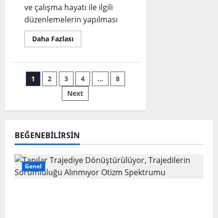
ve çalışma hayatı ile ilgili
düzenlemelerin yapılması
Read
Daha Fazlası
more
about
#otizmeylemplanı
5.Öncelikle
Alan:
Yazı
1
2
3
4
…
8
E-
İSTİHDAM
SÜREÇLERİ
Next
sayfalaması
VE
ÇALIŞMA
HAYATI
BEĞENEBILIRSIN
Genel
Tanılar Trajediye Dönüştürülüyor,
Trajedilerin Sorumluluğu Alınmıyor Otizm
Spektrumu