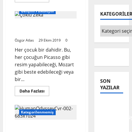
more
about
Çoklu
Gelişim Psikolojisi
KATEGORİLE
Zeka
Kavramı
Çoklu Zeka Neden Önemli
KATEGORİLE
?
Özgür Atlas
29 Ekim 2019
0
Her çocuk bir dahidir. Bu,
her çocuğun Picasso gibi
resim yapabileceği, Mozart
gibi beste edebileceği veya
bir...
SON
YAZILAR
Read
Daha Fazlası
more
about
Tanılar
Çoklu
Zeka
Trajediye
Neden
Kategorilenmemiş
Önemli
Dönüştürülüy
?
Trajedilerin
İnsan Yaşam
Sorumluluğu