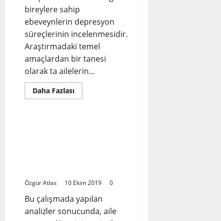
Ebeveynlerin
bireylere sahip
Yalnızlık
Düzeyleri
ebeveynlerin depresyon
ve
süreçlerinin incelenmesidir.
Evlilik
Doyumu
Araştırmadaki temel
ile
İlişkilerinin
amaçlardan bir tanesi
İncelenmesi
olarak ta ailelerin...
Read
Daha Fazlası
more
Bilimsel Makaleler
about
Engelli
Bireylere
Sahip
TEZ: Otistik Çocuk Sahibi
Ebeveynlerin
Annelerde Psikolojik
Depresyon
Düzeylerinin
Dayanıklılık ve
İncelenmesi
Tükenmişlik Düzeylerinin
İncelenmesi
Özgür Atlas
10 Ekim 2019
0
Bu çalışmada yapılan
analizler sonucunda, aile