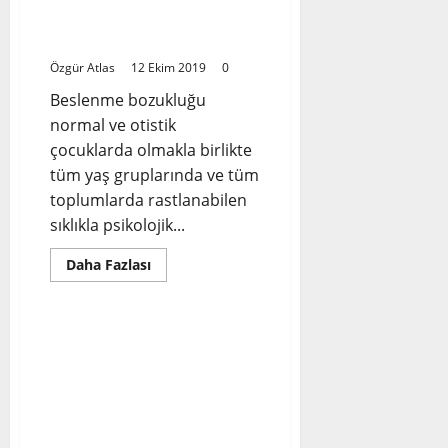
Olan
ve Otizmli Çocuklarda
Ailelerin
Karşılaştıkları
Beslenme Bozukluğu
Sorunlar:
Özgür Atlas
12 Ekim 2019
0
Beslenme bozukluğu
normal ve otistik
çocuklarda olmakla birlikte
tüm yaş gruplarında ve tüm
toplumlarda rastlanabilen
sıklıkla psikolojik...
Read
Daha Fazlası
more
Bilimsel Makaleler
about
Psikolojik
Açıdan
Normal
Özel Gereksinimli Çocuğa
ve
Sahip Ebeveynler ile
Otizmli
Çocuklarda
Normal Gelişim Gösteren
Beslenme
Çocuğa Sahip
Bozukluğu
Ebeveynlerin Yalnızlık