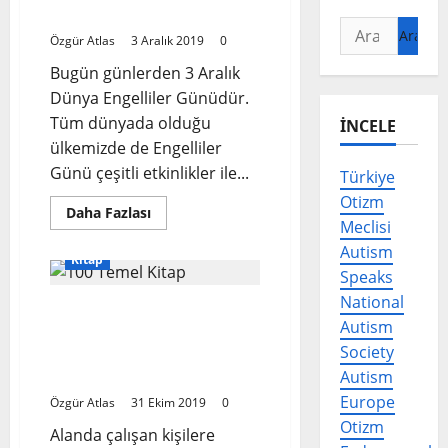
Olmak
Arama:
Özgür Atlas
3 Aralık 2019
0
Bugün günlerden 3 Aralık
Dünya Engelliler Günüdür.
Tüm dünyada olduğu
İNCELE
ülkemizde de Engelliler
Günü çeşitli etkinlikler ile...
Türkiye
Otizm
Read
Daha Fazlası
more
Meclisi
about
Autism
Türkiye’de
Kitap
”Engelli
Speaks
Birey”
Olmak
National
Ruh Sağlığı Alanında
Autism
Çalışan ve Öğrenim
Society
Görenler İçin 100 Temel
Okuma Önerisi *
Autism
Europe
Özgür Atlas
31 Ekim 2019
0
Otizm
Alanda çalışan kişilere