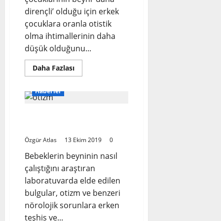
dirençli’ olduğu için erkek
çocuklara oranla otistik
olma ihtimallerinin daha
düşük olduğunu...
Read
Daha Fazlası
more
about
Kız
Haberler
beyni
erkek
beynine
Bebeklerin gizemli
göre
‘daha
dünyası
dirençli’
Özgür Atlas
13 Ekim 2019
0
Bebeklerin beyninin nasıl
çalıştığını araştıran
laboratuvarda elde edilen
bulgular, otizm ve benzeri
nörolojik sorunlara erken
teşhis ve...