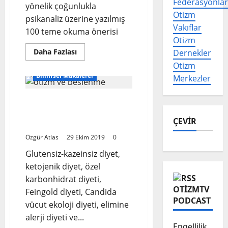
Federasyonlar
yönelik çoğunlukla
Otizm
psikanaliz üzerine yazılmış
Vakıflar
100 teme okuma önerisi
Otizm
Read
Daha Fazlası
Dernekler
more
Otizm
about
Ruh
Bilimsel Makaleler
Merkezler
Sağlığı
Alanında
Çalışan
Otizm Spektrum
ve
Öğrenim
Bozukluğu Tedavisinde
Görenler
ÇEVİR
İçin
Beslenme Yaklaşımları
100
Temel
Özgür Atlas
29 Ekim 2019
0
Okuma
Önerisi
Glutensiz-kazeinsiz diyet,
*
ketojenik diyet, özel
karbonhidrat diyeti,
OTIZMTV
Feingold diyeti, Candida
PODCAST
vücut ekoloji diyeti, elimine
alerji diyeti ve...
Engellilik