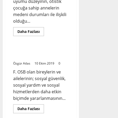
uyumu düzeyinin, otistik
çocuğa sahip annelerin
medeni durumları ile ilişkili
olduğu...
Read
Daha Fazlası
more
Haberler
about
TEZ:
Otistik
Çocuk
Otizm Eylem Planı 6.
Sahibi
Öncelikle Alan
Annelerde
Psikolojik
Özgür Atlas
10 Ekim 2019
0
Dayanıklılık
ve
F. OSB olan bireylerin ve
Tükenmişlik
Düzeylerinin
ailelerinin; sosyal güvenlik,
İncelenmesi
sosyal yardım ve sosyal
hizmetlerden daha etkin
biçimde yararlanmasının...
Read
Daha Fazlası
more
Soru-Cevap
about