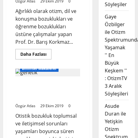
Özgür Atlas
29 Ekim 2019
0
Merkezinde
Söyleşiler
İndekslenen
Ağırlıklı olarak otizm, dil ve
Tezler
(2017’e
Gaye
konuşma bozuklukları ve
Kadar)
Özbilger
öğrenme bozuklukları
ile Otizm
üstüne çalışmalar yapan
Spektrumund
Prof. Dr. Barış Korkmaz...
Yaşamak
Read
Daha Fazlası
'' En
more
Büyük
about
Prof.
Bilimsel Makaleler
Keşkem ''
Dr.
Barış
: OtizmTV
Korkmaz:
Otizmin Genetik Temelleri
‘‘AH
3 Aralık
ŞU
The Genetic Basis of
OTİZM’’
Söyleşileri
Autism
Asude
Özgür Atlas
29 Ekim 2019
0
Duran ile
Otistik bozukluk toplumsal
Yetişkin
ve iletişimsel sorunları
Otizm
yaşamları boyunca süren
Spektrum