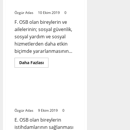
Düzeyleri
YAŞAMA KATILIM
Özgür Atlas
10 Ekim 2019
0
F. OSB olan bireylerin ve
ailelerinin; sosyal güvenlik,
sosyal yardım ve sosyal
hizmetlerden daha etkin
biçimde yararlanmasının...
Read
Daha Fazlası
more
Otizm
about
#otizmeylemplanı
6.Öncelikle
Alan:
#otizmeylemplanı
F-
5.Öncelikle Alan: E-
SOSYAL
HİZMET,
İSTİHDAM SÜREÇLERİ VE
SOSYAL
ÇALIŞMA HAYATI
YARDIM
VE
Özgür Atlas
9 Ekim 2019
0
TOPLUMSAL
YAŞAMA
KATILIM
E. OSB olan bireylerin
istihdamlarının sağlanması