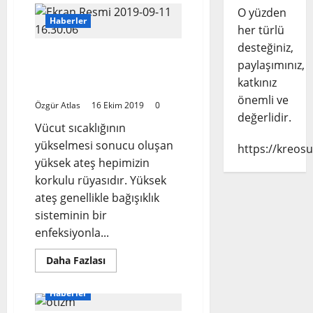
Eksikliği
O yüzden
ve
Haberler
Hiperaktivite’ye
her türlü
Yardımcı
desteğiniz,
Olabilecek
Ateş, Otizmlilerin
101
paylaşımınız,
Strateji
Davranışlarını Neden
katkınız
Değiştiriyor?
önemli ve
Özgür Atlas
16 Ekim 2019
0
değerlidir.
Vücut sıcaklığının
yükselmesi sonucu oluşan
https://kreosu
yüksek ateş hepimizin
korkulu rüyasıdır. Yüksek
ateş genellikle bağışıklık
sisteminin bir
enfeksiyonla...
Read
Daha Fazlası
more
about
Ateş,
Haberler
Otizmlilerin
Davranışlarını