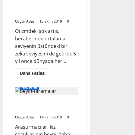
Neden
Otizm İnsan Zihninin
Değiştiriyor?
Evrimi Mi?
Özgür Atlas
15 Ekim 2019
0
Otizmdeki şok artış,
beraberinde ortalama
seviyenin üstündeki bir
zeka seviyesini de getirdi. 5
yıl önce dünyada her...
Read
Daha Fazlası
more
about
Otizm
Haberler
İnsan
Zihninin
Evrimi
Kız beyni erkek beynine
Mi?
göre ‘daha dirençli’
Özgür Atlas
14 Ekim 2019
0
Araştırmacılar, kız
çocuklarının beyni ‘daha