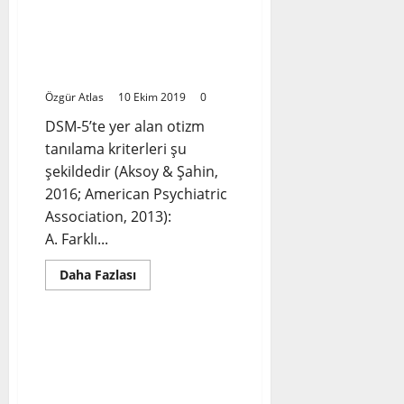
Otizm
Eylem
Planı
DSM-5’te Yer Alan
6.
Tanılama Kriterleri ve
Öncelikle
Alan
Etkilenme Düzeyleri
Özgür Atlas
10 Ekim 2019
0
DSM-5’te yer alan otizm
tanılama kriterleri şu
şekildedir (Aksoy & Şahin,
2016; American Psychiatric
Association, 2013):
A. Farklı...
Read
Daha Fazlası
more
Otizm
about
DSM-
5’te
Yer
#otizmeylemplanı
Alan
6.Öncelikle Alan: F-
Tanılama
Kriterleri
SOSYAL HİZMET, SOSYAL
ve
YARDIM VE TOPLUMSAL
Etkilenme