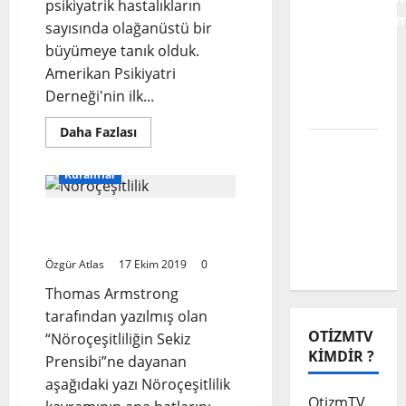
psikiyatrik hastalıkların
Karnavallaşm
sayısında olağanüstü bir
Engelli
büyümeye tanık olduk.
Alanına
Amerikan Psikiyatri
Dair Bir
Derneği'nin ilk...
Analiz
Read
Daha Fazlası
more
Biz Engeli
about
Aşamadık
Nöroçeşitlilik
Kuramlar
:
Ama
Zamanı
Gelen
Muhabbet
Nöroçeşitliliğin Sekiz
Bir
Kavram*
Çok
Prensibi:
Güzeldi
Özgür Atlas
17 Ekim 2019
0
Thomas Armstrong
tarafından yazılmış olan
OTIZMTV
“Nöroçeşitliliğin Sekiz
KIMDIR ?
Prensibi”ne dayanan
aşağıdaki yazı Nöroçeşitlilik
OtizmTV