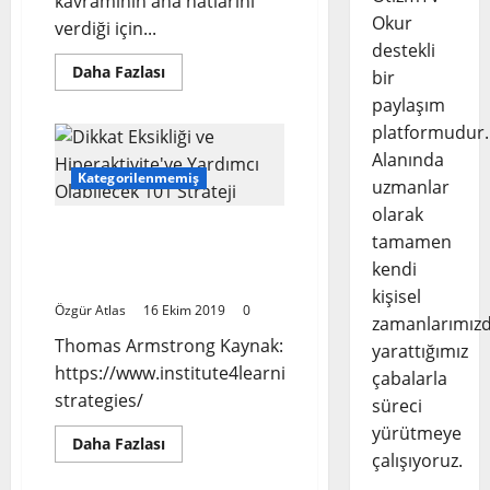
kavramının ana hatlarını
Okur
verdiği için...
destekli
Read
Daha Fazlası
bir
more
about
paylaşım
Nöroçeşitliliğin
platformudur.
Sekiz
Prensibi:
Alanında
Kategorilenmemiş
uzmanlar
olarak
Dikkat Eksikliği ve
tamamen
Hiperaktivite’ye Yardımcı
kendi
Olabilecek 101 Strateji
kişisel
Özgür Atlas
16 Ekim 2019
0
zamanlarımız
Thomas Armstrong Kaynak:
yarattığımız
https://www.institute4learning.com/resources/articl
çabalarla
strategies/
süreci
yürütmeye
Read
Daha Fazlası
more
çalışıyoruz.
about
Dikkat