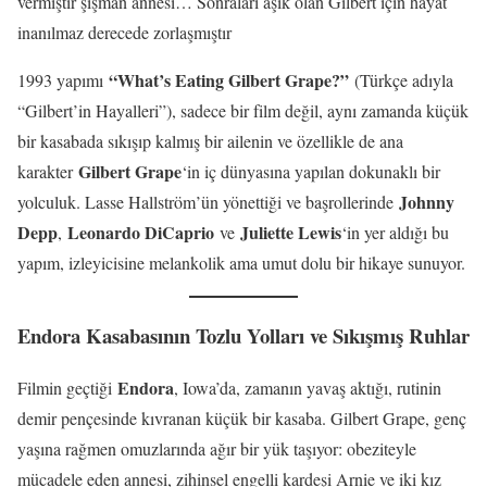
vermiştir şişman annesi… Sonraları aşık olan Gilbert için hayat
inanılmaz derecede zorlaşmıştır
“What’s Eating Gilbert Grape?”
1993 yapımı
(Türkçe adıyla
“Gilbert’in Hayalleri”), sadece bir film değil, aynı zamanda küçük
bir kasabada sıkışıp kalmış bir ailenin ve özellikle de ana
Gilbert Grape
karakter
‘in iç dünyasına yapılan dokunaklı bir
Johnny
yolculuk. Lasse Hallström’ün yönettiği ve başrollerinde
Depp
Leonardo DiCaprio
Juliette Lewis
,
ve
‘in yer aldığı bu
yapım, izleyicisine melankolik ama umut dolu bir hikaye sunuyor.
Endora Kasabasının Tozlu Yolları ve Sıkışmış Ruhlar
Endora
Filmin geçtiği
, Iowa’da, zamanın yavaş aktığı, rutinin
demir pençesinde kıvranan küçük bir kasaba. Gilbert Grape, genç
yaşına rağmen omuzlarında ağır bir yük taşıyor: obeziteyle
mücadele eden annesi, zihinsel engelli kardeşi Arnie ve iki kız