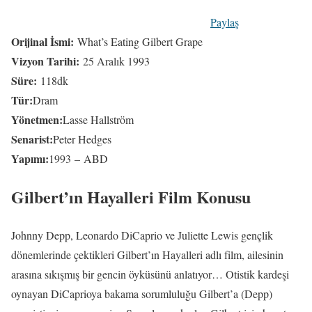
Paylaş
Orijinal İsmi:
What’s Eating Gilbert Grape
Vizyon Tarihi:
25 Aralık 1993
Süre:
118dk
Tür:
Dram
Yönetmen:
Lasse Hallström
Senarist:
Peter Hedges
Yapımı:
1993 – ABD
Gilbert’ın Hayalleri Film Konusu
Johnny Depp, Leonardo DiCaprio ve Juliette Lewis gençlik
dönemlerinde çektikleri Gilbert’ın Hayalleri adlı film, ailesinin
arasına sıkışmış bir gencin öyküsünü anlatıyor… Otistik kardeşi
oynayan DiCaprioya bakama sorumluluğu Gilbert’a (Depp)