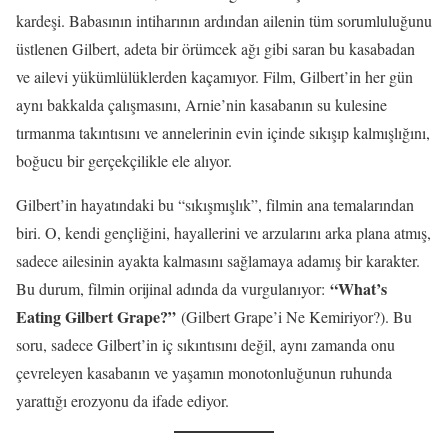
kardeşi. Babasının intiharının ardından ailenin tüm sorumluluğunu
üstlenen Gilbert, adeta bir örümcek ağı gibi saran bu kasabadan
ve ailevi yükümlülüklerden kaçamıyor. Film, Gilbert’in her gün
aynı bakkalda çalışmasını, Arnie’nin kasabanın su kulesine
tırmanma takıntısını ve annelerinin evin içinde sıkışıp kalmışlığını,
boğucu bir gerçekçilikle ele alıyor.
Gilbert’in hayatındaki bu “sıkışmışlık”, filmin ana temalarından
biri. O, kendi gençliğini, hayallerini ve arzularını arka plana atmış,
sadece ailesinin ayakta kalmasını sağlamaya adamış bir karakter.
“What’s
Bu durum, filmin orijinal adında da vurgulanıyor:
Eating Gilbert Grape?”
(Gilbert Grape’i Ne Kemiriyor?). Bu
soru, sadece Gilbert’in iç sıkıntısını değil, aynı zamanda onu
çevreleyen kasabanın ve yaşamın monotonluğunun ruhunda
yarattığı erozyonu da ifade ediyor.