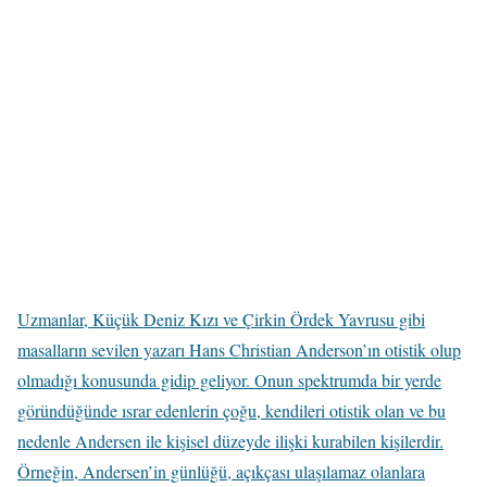
Uzmanlar, Küçük Deniz Kızı ve Çirkin Ördek Yavrusu gibi
masalların sevilen yazarı Hans Christian Anderson’ın otistik olup
olmadığı konusunda gidip geliyor. Onun spektrumda bir yerde
göründüğünde ısrar edenlerin çoğu, kendileri otistik olan ve bu
nedenle Andersen ile kişisel düzeyde ilişki kurabilen kişilerdir.
Örneğin, Andersen’in günlüğü, açıkçası ulaşılamaz olanlara