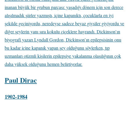
inanan büyük bir grubun parçası: yaşadığı dönem için son derece
alışılmadık şiirler yazmıştı, içine kapanıktı, çocuklarla en iyi
şekilde geçiniyordu, neredeyse sadece beyaz giysiler giyiyordu ve
diğer şeylerin yanı sıra kokulu çiçeklere hayrandı. Dickinson’ın
biyografi yazarı Lyndall Gordon, Dickinson’ın epilepsisinin onu
bu kadar içine kapanık yapan şey olduğunu söylerken, tıp
uzmanları otizmli kişilerin epilepsiye yakalanma olasılığının çok
daha yüksek olduğunu hemen belirtiyorlar.
Paul Dirac
1902-1984