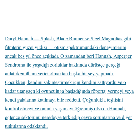
Daryl Hannah — Splash, Blade Runner ve Steel Magnolias gibi
filmlerin güzel yıldızı — otizm spektrumundaki deneyimlerini
ancak beş yıl önce açıkladı. O zamandan beri Hannah, Asperger
Sendromu ile yaşadığı zorluklar hakkında dürüstçe gerçeği
anlatırken ilham verici olmaktan başka bir şey yapmadı.
Çocukken, kendini sakinleştirmek için kendini sallıyordu ve o
kadar utangaçtı ki oyunculuğa başladığında röportaj vermeyi veya
kendi galalarına katılmayı bile reddetti. Çoğunlukla teşhisini
kontrol etmeyi ve onunla yaşamayı öğrenmiş olsa da Hannah,
eğlence sektörünü neredeyse terk edip çevre sorunlarına ve diğer
tutkularına odaklandı.