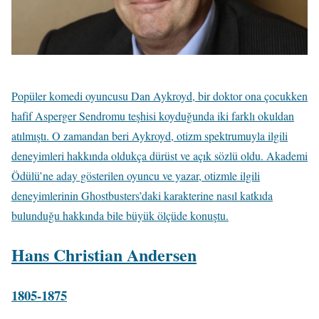
Popüler komedi oyuncusu Dan Aykroyd, bir doktor ona çocukken
hafif Asperger Sendromu teşhisi koyduğunda iki farklı okuldan
atılmıştı. O zamandan beri Aykroyd, otizm spektrumuyla ilgili
deneyimleri hakkında oldukça dürüst ve açık sözlü oldu. Akademi
Ödülü’ne aday gösterilen oyuncu ve yazar, otizmle ilgili
deneyimlerinin Ghostbusters’daki karakterine nasıl katkıda
bulunduğu hakkında bile büyük ölçüde konuştu.
Hans Christian Andersen
1805-1875