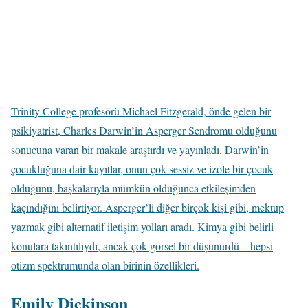
Trinity College profesörü Michael Fitzgerald, önde gelen bir
psikiyatrist, Charles Darwin’in Asperger Sendromu olduğunu
sonucuna varan bir makale araştırdı ve yayınladı. Darwin’in
çocukluğuna dair kayıtlar, onun çok sessiz ve izole bir çocuk
olduğunu, başkalarıyla mümkün olduğunca etkileşimden
kaçındığını belirtiyor. Asperger’li diğer birçok kişi gibi, mektup
yazmak gibi alternatif iletişim yolları aradı. Kimya gibi belirli
konulara takıntılıydı, ancak çok görsel bir düşünürdü – hepsi
otizm spektrumunda olan birinin özellikleri.
Emily Dickinson