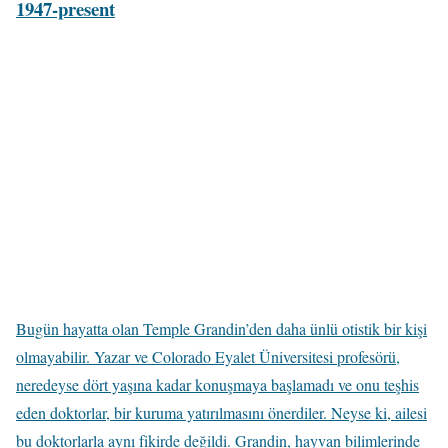
1947-present
Bugün hayatta olan Temple Grandin’den daha ünlü otistik bir kişi
olmayabilir. Yazar ve Colorado Eyalet Üniversitesi profesörü,
neredeyse dört yaşına kadar konuşmaya başlamadı ve onu teşhis
eden doktorlar, bir kuruma yatırılmasını önerdiler. Neyse ki, ailesi
bu doktorlarla aynı fikirde değildi. Grandin, hayvan bilimlerinde