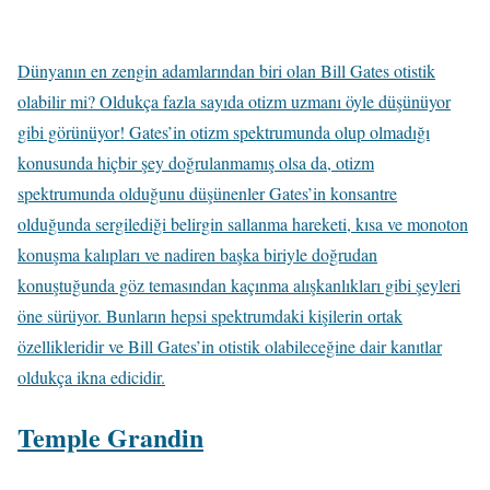
Dünyanın en zengin adamlarından biri olan Bill Gates otistik
olabilir mi? Oldukça fazla sayıda otizm uzmanı öyle düşünüyor
gibi görünüyor! Gates’in otizm spektrumunda olup olmadığı
konusunda hiçbir şey doğrulanmamış olsa da, otizm
spektrumunda olduğunu düşünenler Gates’in konsantre
olduğunda sergilediği belirgin sallanma hareketi, kısa ve monoton
konuşma kalıpları ve nadiren başka biriyle doğrudan
konuştuğunda göz temasından kaçınma alışkanlıkları gibi şeyleri
öne sürüyor. Bunların hepsi spektrumdaki kişilerin ortak
özellikleridir ve Bill Gates’in otistik olabileceğine dair kanıtlar
oldukça ikna edicidir.
Temple Grandin