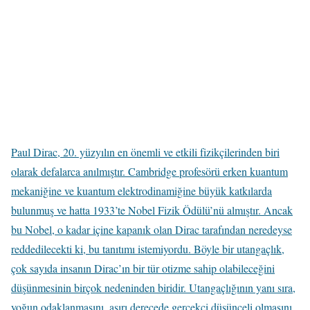
Paul Dirac, 20. yüzyılın en önemli ve etkili fizikçilerinden biri
olarak defalarca anılmıştır. Cambridge profesörü erken kuantum
mekaniğine ve kuantum elektrodinamiğine büyük katkılarda
bulunmuş ve hatta 1933’te Nobel Fizik Ödülü’nü almıştır. Ancak
bu Nobel, o kadar içine kapanık olan Dirac tarafından neredeyse
reddedilecekti ki, bu tanıtımı istemiyordu. Böyle bir utangaçlık,
çok sayıda insanın Dirac’ın bir tür otizme sahip olabileceğini
düşünmesinin birçok nedeninden biridir. Utangaçlığının yanı sıra,
yoğun odaklanmasını, aşırı derecede gerçekçi düşünceli olmasını,