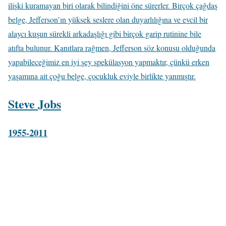
ilişki kuramayan biri olarak bilindiğini öne sürerler. Birçok çağdaş
belge, Jefferson’ın yüksek seslere olan duyarlılığına ve evcil bir
alaycı kuşun sürekli arkadaşlığı gibi birçok garip rutinine bile
atıfta bulunur. Kanıtlara rağmen, Jefferson söz konusu olduğunda
yapabileceğimiz en iyi şey spekülasyon yapmaktır, çünkü erken
yaşamına ait çoğu belge, çocukluk eviyle birlikte yanmıştır.
Steve Jobs
1955-2011