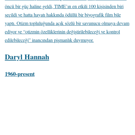
öncü bir güç haline geldi, TIME’ın en etkili 100 kişisinden biri
seçildi ve hatta hayatı hakkında ödüllü bir biyografik film bile
yaptı. Otizm topluluğunda açık sözlü bir savunucu olmaya devam
ediyor ve “otizmin özelliklerinin değiştirilebileceği ve kontrol
edilebileceği” inancından pişmanlık duymuyor.
Daryl Hannah
1960-present