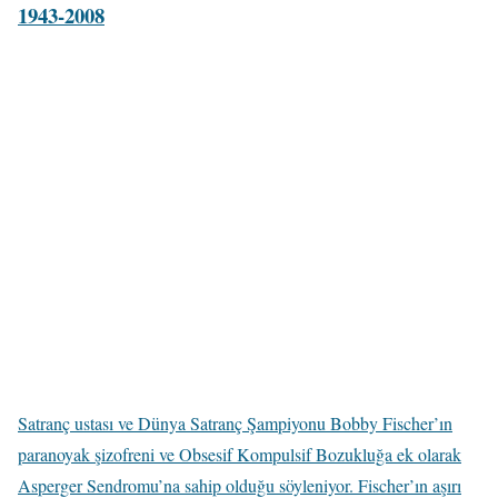
1943-2008
Satranç ustası ve Dünya Satranç Şampiyonu Bobby Fischer’ın
paranoyak şizofreni ve Obsesif Kompulsif Bozukluğa ek olarak
Asperger Sendromu’na sahip olduğu söyleniyor. Fischer’ın aşırı