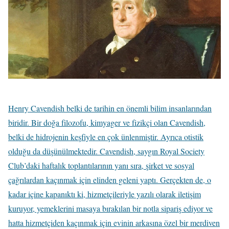
Henry Cavendish belki de tarihin en önemli bilim insanlarından
biridir. Bir doğa filozofu, kimyager ve fizikçi olan Cavendish,
belki de hidrojenin keşfiyle en çok ünlenmiştir. Ayrıca otistik
olduğu da düşünülmektedir. Cavendish, saygın Royal Society
Club’daki haftalık toplantılarının yanı sıra, şirket ve sosyal
çağrılardan kaçınmak için elinden geleni yaptı. Gerçekten de, o
kadar içine kapanıktı ki, hizmetçileriyle yazılı olarak iletişim
kuruyor, yemeklerini masaya bırakılan bir notla sipariş ediyor ve
hatta hizmetçiden kaçınmak için evinin arkasına özel bir merdiven