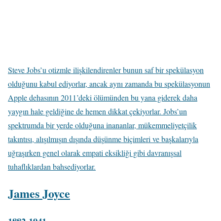
Steve Jobs’u otizmle ilişkilendirenler bunun saf bir spekülasyon
olduğunu kabul ediyorlar, ancak aynı zamanda bu spekülasyonun
Apple dehasının 2011’deki ölümünden bu yana giderek daha
yaygın hale geldiğine de hemen dikkat çekiyorlar. Jobs’un
spektrumda bir yerde olduğuna inananlar, mükemmeliyetçilik
takıntısı, alışılmışın dışında düşünme biçimleri ve başkalarıyla
uğraşırken genel olarak empati eksikliği gibi davranışsal
tuhaflıklardan bahsediyorlar.
James Joyce