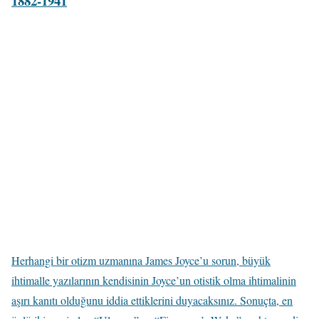
1882-1941
Herhangi bir otizm uzmanına James Joyce’u sorun, büyük
ihtimalle yazılarının kendisinin Joyce’un otistik olma ihtimalinin
aşırı kanıtı olduğunu iddia ettiklerini duyacaksınız. Sonuçta, en