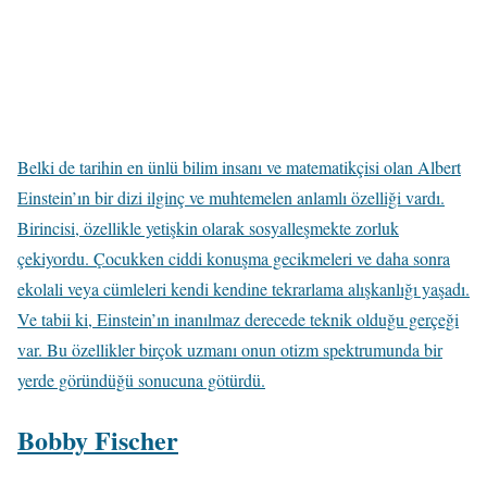
Belki de tarihin en ünlü bilim insanı ve matematikçisi olan Albert
Einstein’ın bir dizi ilginç ve muhtemelen anlamlı özelliği vardı.
Birincisi, özellikle yetişkin olarak sosyalleşmekte zorluk
çekiyordu. Çocukken ciddi konuşma gecikmeleri ve daha sonra
ekolali veya cümleleri kendi kendine tekrarlama alışkanlığı yaşadı.
Ve tabii ki, Einstein’ın inanılmaz derecede teknik olduğu gerçeği
var. Bu özellikler birçok uzmanı onun otizm spektrumunda bir
yerde göründüğü sonucuna götürdü.
Bobby Fischer