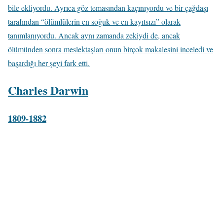
bile ekliyordu. Ayrıca göz temasından kaçınıyordu ve bir çağdaşı
tarafından “ölümlülerin en soğuk ve en kayıtsızı” olarak
tanımlanıyordu. Ancak aynı zamanda zekiydi de, ancak
ölümünden sonra meslektaşları onun birçok makalesini inceledi ve
başardığı her şeyi fark etti.
Charles Darwin
1809-1882