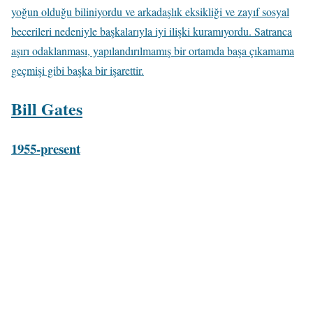
yoğun olduğu biliniyordu ve arkadaşlık eksikliği ve zayıf sosyal
becerileri nedeniyle başkalarıyla iyi ilişki kuramıyordu. Satranca
aşırı odaklanması, yapılandırılmamış bir ortamda başa çıkamama
geçmişi gibi başka bir işarettir.
Bill Gates
1955-present