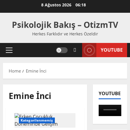
Skip
8 Ağustos 2026
06:18
to
content
Psikolojik Bakış – OtizmTV
Herkes Farklıdır ve Herkes Özeldir
YOUTUBE
Primary
Menu
Home
Emine İnci
Emine İnci
YOUTUBE
Kategorilenmemiş