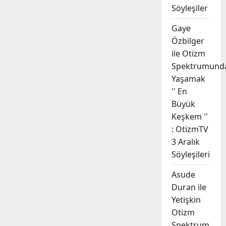
Söyleşiler
Gaye
Özbilger
ile Otizm
Spektrumund
Yaşamak
'' En
Büyük
Keşkem ''
: OtizmTV
3 Aralık
Söyleşileri
Asude
Duran ile
Yetişkin
Otizm
Spektrum