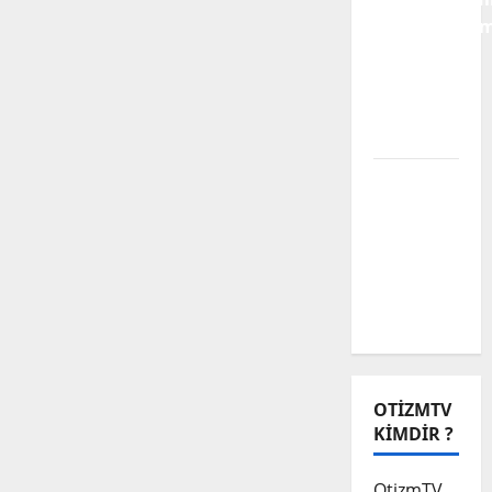
Karnavallaşm
Engelli
Alanına
Dair Bir
Analiz
Biz Engeli
Aşamadık
Ama
Muhabbet
Çok
Güzeldi
OTIZMTV
KIMDIR ?
OtizmTV