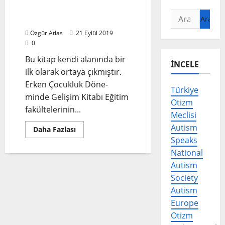
Erken Çocukluk
Arama:
Döneminde Gelişim
Özgür Atlas
21 Eylül 2019
0
Bu kitap kendi alanında bir
İNCELE
ilk olarak ortaya çıkmıştır.
Erken Çocukluk Döne-
Türkiye
minde Gelişim Kitabı Eğitim
Otizm
fakültelerinin...
Meclisi
Autism
Read
Daha Fazlası
more
Speaks
about
Erken
National
Çocukluk
Döneminde
Autism
Gelişim
Society
Autism
Europe
Otizm