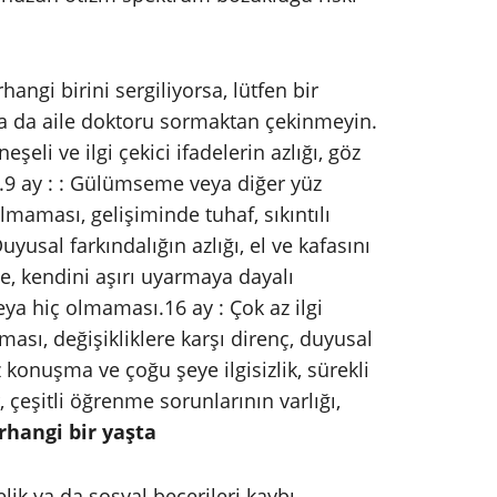
ngi birini sergiliyorsa, lütfen bir
a da aile doktoru sormaktan çekinmeyin.
eli ve ilgi çekici ifadelerin azlığı, göz
.9 ay : : Gülümseme veya diğer yüz
lmaması, gelişiminde tuhaf, sıkıntılı
usal farkındalığın azlığı, el ve kafasını
, kendini aşırı uyarmaya dayalı
veya hiç olmaması.16 ay : Çok az ilgi
ası, değişikliklere karşı direnç, duyusal
 konuşma ve çoğu şeye ilgisizlik, sürekli
, çeşitli öğrenme sorunlarının varlığı,
rhangi bir yaşta
k ya da sosyal becerileri kaybı,