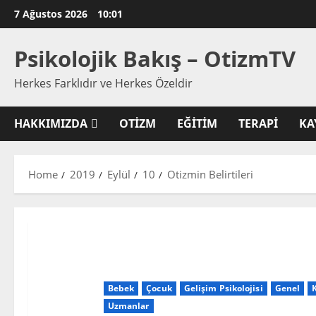
Skip
7 Ağustos 2026
10:01
to
content
Psikolojik Bakış – OtizmTV
Herkes Farklıdır ve Herkes Özeldir
HAKKIMIZDA
OTIZM
EĞITIM
TERAPI
KA
Home
2019
Eylül
10
Otizmin Belirtileri
Bebek
Çocuk
Gelişim Psikolojisi
Genel
Uzmanlar