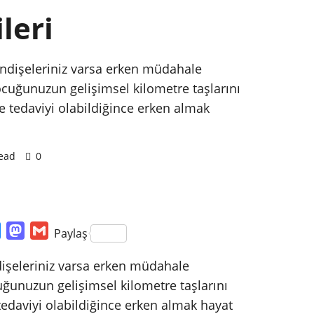
leri
ndişeleriniz varsa erken müdahale
ocuğunuzun gelişimsel kilometre taşlarını
 tedaviyi olabildiğince erken almak
ead
0
k
edIn
Bluesky
Mastodon
Gmail
Paylaş
işeleriniz varsa erken müdahale
uğunuzun gelişimsel kilometre taşlarını
edaviyi olabildiğince erken almak hayat