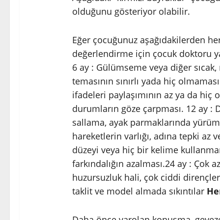
olduğunu gösteriyor olabilir.
Eğer çocuğunuz aşağıdakilerden herha
değerlendirme için çocuk doktoru y
6 ay : Gülümseme veya diğer sıcak, neş
temasının sınırlı yada hiç olmaması
ifadeleri paylaşımının az ya da hiç o
durumların göze çarpması. 12 ay : Duy
sallama, ayak parmaklarında yürüme
hareketlerin varlığı, adına tepki az 
düzeyi veya hiç bir kelime kullanmam
farkındalığın azalması.24 ay : Çok az
huzursuzluk hali, çok ciddi dirençler
taklit ve model almada sıkıntılar
He
Daha önce varolan konuşma, gevezeli