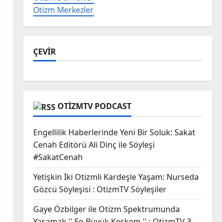
Otizm Merkezler
ÇEVİR
OTIZMTV PODCAST
Engellilik Haberlerinde Yeni Bir Soluk: Sakat
Cenah Editörü Ali Dinç ile Söyleşi
#SakatCenah
Yetişkin İki Otizmli Kardeşle Yaşam: Nurseda
Gözcü Söyleşisi : OtizmTV Söyleşiler
Gaye Özbilger ile Otizm Spektrumunda
Yaşamak '' En Büyük Keşkem '' : OtizmTV 3