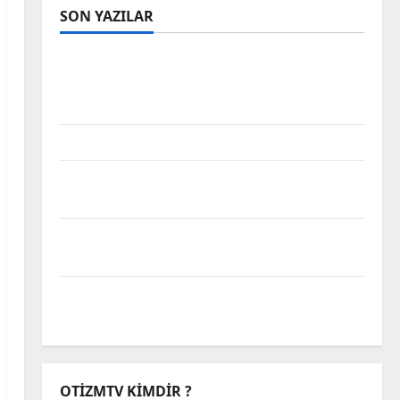
SON YAZILAR
Tanılar Trajediye Dönüştürülüyor,
Trajedilerin Sorumluluğu Alınmıyor Otizm
Spektrumu
Takvim Yapraklarında Sakatlık
Bakım da Emektir; Engellilik, Dayanışma
ve Türkiye’de Görünmeyen Kriz
Hak Mücadelesinin Karnavallaşması:
Engelli Alanına Dair Bir Analiz
Biz Engeli Aşamadık Ama Muhabbet Çok
Güzeldi
OTIZMTV KIMDIR ?