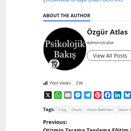
ABOUT THE AUTHOR
Özgür Atlas
Administrator
View All Posts
Post Views:
238
X
WhatsApp
Email
Messenger
Telegram
Pinterest
Faceboo
Link
Tags:
2 Yaş
Otizm
Otizm Belirtileri
Otizm 
P
Previous:
Otizmin Tarama Tanılama Eğitim M