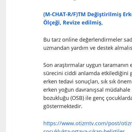
(M-CHAT-R/F)TM Değiştirilmiş E
Ölçeği, Revize edilmiş,
Bu tarz online değerlendirmeler sad
uzmandan yardım ve destek almalıs
Son araştırmalar uygun taramanın e
sürecini ciddi anlamda etkilediğini g
erken tedavi sonuçları, sık sık öneml
erken yoğun davranışsal müdahale eğ
bozukluğu (OSB) ile genç çocuklarda 
göstermektedir.
https://www.otizmtv.com/post/otizm
çocuklukta-ortaya-çıkan-belirtiler