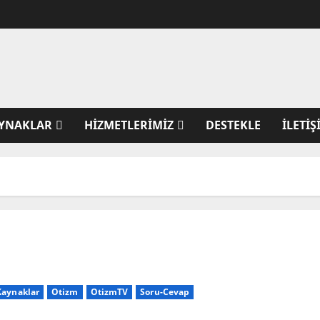
YNAKLAR
HIZMETLERIMIZ
DESTEKLE
İLETIŞ
Kaynaklar
Otizm
OtizmTV
Soru-Cevap