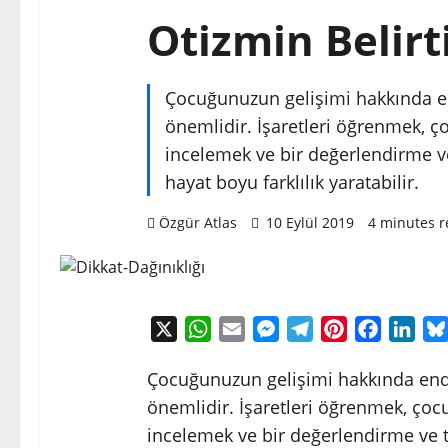
Otizmin Belirti
Çocuğunuzun gelişimi hakkında e
önemlidir. İşaretleri öğrenmek, ç
incelemek ve bir değerlendirme ve
hayat boyu farklılık yaratabilir.
Özgür Atlas
10 Eylül 2019
4 minutes r
X
WhatsApp
Email
Messenger
Telegram
Pinterest
Faceboo
Link
Çocuğunuzun gelişimi hakkında end
önemlidir. İşaretleri öğrenmek, çoc
incelemek ve bir değerlendirme ve t