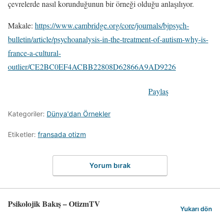
çevrelerde nasıl korunduğunun bir örneği olduğu anlaşılıyor.
Makale:
https://www.cambridge.org/core/journals/bjpsych-
bulletin/article/psychoanalysis-in-the-treatment-of-autism-why-is-
france-a-cultural-
outlier/CE2BC0EF4ACBB22808D62866A9AD9226
Paylaş
Kategoriler:
Dünya'dan Örnekler
Etiketler:
fransada otizm
Yorum bırak
Psikolojik Bakış – OtizmTV
Yukarı dön