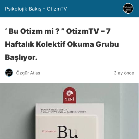
Psikolojik Bakış – OtizmTV
‘ Bu Otizm mi ? ” OtizmTV – 7
Haftalık Kolektif Okuma Grubu
Başlıyor.
Özgür Atlas
3 ay önce